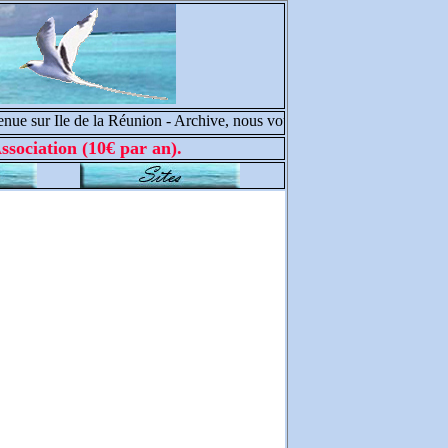
 sur Ile de la Réunion - Archive, nous vous souhaitons de belles trouvai
ssociation (10€ par an).