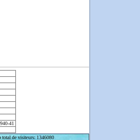
 1940-41
 total de visiteurs: 1346080