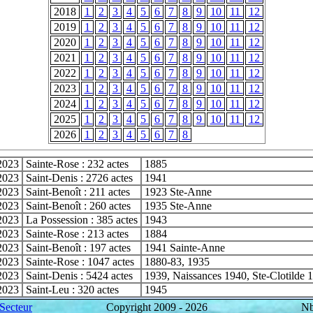
2018
1
2
3
4
5
6
7
8
9
10
11
12
2019
1
2
3
4
5
6
7
8
9
10
11
12
2020
1
2
3
4
5
6
7
8
9
10
11
12
2021
1
2
3
4
5
6
7
8
9
10
11
12
2022
1
2
3
4
5
6
7
8
9
10
11
12
2023
1
2
3
4
5
6
7
8
9
10
11
12
2024
1
2
3
4
5
6
7
8
9
10
11
12
2025
1
2
3
4
5
6
7
8
9
10
11
12
2026
1
2
3
4
5
6
7
8
2023
Sainte-Rose : 232 actes
1885
2023
Saint-Denis : 2726 actes
1941
2023
Saint-Benoît : 211 actes
1923 Ste-Anne
2023
Saint-Benoît : 260 actes
1935 Ste-Anne
2023
La Possession : 385 actes
1943
2023
Sainte-Rose : 213 actes
1884
2023
Saint-Benoît : 197 actes
1941 Sainte-Anne
2023
Sainte-Rose : 1047 actes
1880-83, 1935
2023
Saint-Denis : 5424 actes
1939, Naissances 1940, Ste-Clotilde
2023
Saint-Leu : 320 actes
1945
Secteur
Copyright 2009 -
2026
Nb