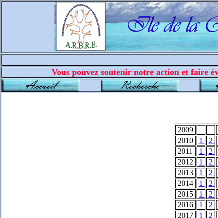
Vous pouvez soutenir notre action et faire év
2009
2010
1
2
2011
1
2
2012
1
2
2013
1
2
2014
1
2
2015
1
2
2016
1
2
2017
1
2