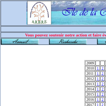
Vous pouvez soutenir notre action et faire év
2009
2010
1
2
2011
1
2
2012
1
2
2013
1
2
2014
1
2
2015
1
2
2016
1
2
2017
1
2