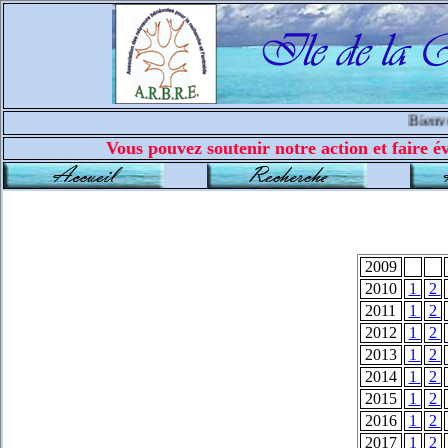
Bienvenu
Vous pouvez soutenir notre action et faire év
2009
2010
1
2
2011
1
2
2012
1
2
2013
1
2
2014
1
2
2015
1
2
2016
1
2
2017
1
2