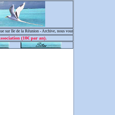
ur Ile de la Réunion - Archive, nous vous souhaitons de belles trouvail
ssociation (10€ par an).