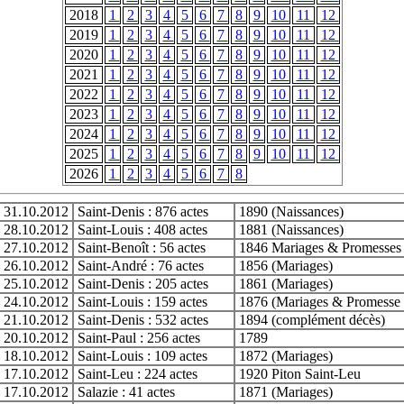
2018
1
2
3
4
5
6
7
8
9
10
11
12
2019
1
2
3
4
5
6
7
8
9
10
11
12
2020
1
2
3
4
5
6
7
8
9
10
11
12
2021
1
2
3
4
5
6
7
8
9
10
11
12
2022
1
2
3
4
5
6
7
8
9
10
11
12
2023
1
2
3
4
5
6
7
8
9
10
11
12
2024
1
2
3
4
5
6
7
8
9
10
11
12
2025
1
2
3
4
5
6
7
8
9
10
11
12
2026
1
2
3
4
5
6
7
8
31.10.2012
Saint-Denis : 876 actes
1890 (Naissances)
28.10.2012
Saint-Louis : 408 actes
1881 (Naissances)
27.10.2012
Saint-Benoît : 56 actes
1846 Mariages & Promesse
26.10.2012
Saint-André : 76 actes
1856 (Mariages)
25.10.2012
Saint-Denis : 205 actes
1861 (Mariages)
24.10.2012
Saint-Louis : 159 actes
1876 (Mariages & Promesse
21.10.2012
Saint-Denis : 532 actes
1894 (complément décès)
20.10.2012
Saint-Paul : 256 actes
1789
18.10.2012
Saint-Louis : 109 actes
1872 (Mariages)
17.10.2012
Saint-Leu : 224 actes
1920 Piton Saint-Leu
17.10.2012
Salazie : 41 actes
1871 (Mariages)