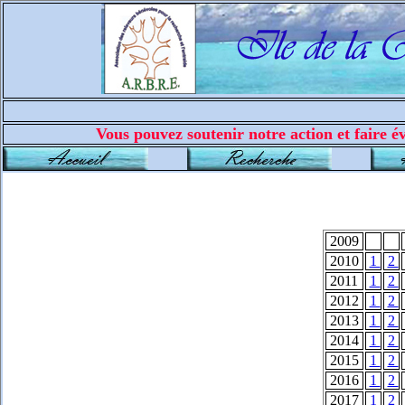
Vous pouvez soutenir notre action et faire év
2009
2010
1
2
2011
1
2
2012
1
2
2013
1
2
2014
1
2
2015
1
2
2016
1
2
2017
1
2