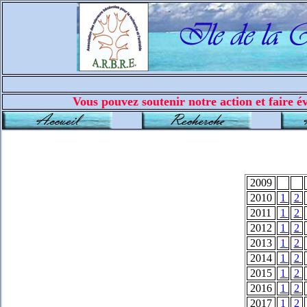
Vous pouvez soutenir notre action et faire év
2009
2010
1
2
2011
1
2
2012
1
2
2013
1
2
2014
1
2
2015
1
2
2016
1
2
2017
1
2