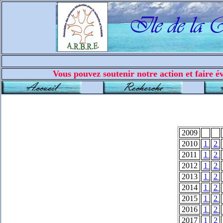
Vous pouvez soutenir notre action et faire év
2009
2010
1
2
2011
1
2
2012
1
2
2013
1
2
2014
1
2
2015
1
2
2016
1
2
2017
1
2